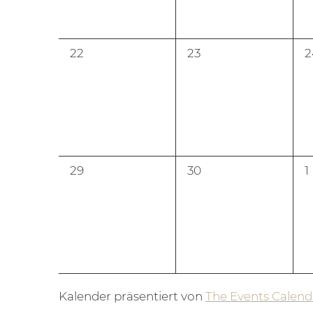
0
0
0
22
23
2
Veranstaltungen,
Veranstaltungen,
V
0
0
0
29
30
1
Veranstaltungen,
Veranstaltungen,
V
Kalender präsentiert von
The Events Calend