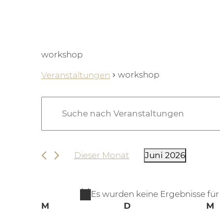
workshop
workshop
Veranstaltungen
Veranstaltungen
Veranstaltungen
Bitte
Suche
Schlüsselwort
eingeben.
und
Suche
Ansichten,
Dieser Monat
Juni 2026
nach
Datum
Navigation
Veranstaltungen
wählen.
Schlüsselwort.
Es wurden keine Ergebnisse für
Kalender
Montag
Dienstag
M
M
D
M