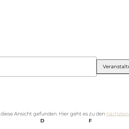
Veranstal
 diese Ansicht gefunden. Hier geht es zu den
nächsten
Hinweis
ittwoch
Donnerstag
Freitag
D
F