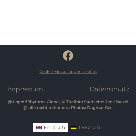
Cookie-Einstellungen ändern
Impressum
Datenschutz
@ Logo: 5Rhythms Global, © Titelfoto Startseite: Jens Wazel
@ alle nicht näher bez. Photos: Dagmar Cee
Englisch
Deutsch