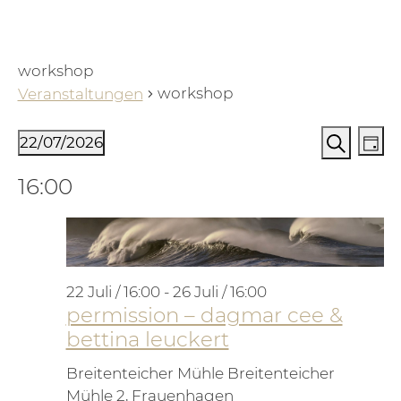
workshop
workshop
Veranstaltungen
Veranstaltungen für 22. Juli 2026
Verans
Ve
22/07/2026
Tag
An
Suche
Suche
Datum
16:00
Na
und
wählen.
Ansich
Naviga
22 Juli / 16:00
-
26 Juli / 16:00
permission – dagmar cee &
bettina leuckert
Breitenteicher Mühle
Breitenteicher
Mühle 2, Frauenhagen