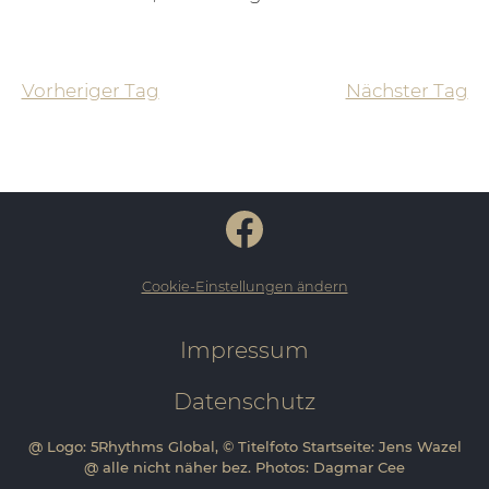
Vorheriger Tag
Nächster Tag
Cookie-Einstellungen ändern
Impressum
Datenschutz
@ Logo: 5Rhythms Global, © Titelfoto Startseite: Jens Wazel
@ alle nicht näher bez. Photos: Dagmar Cee