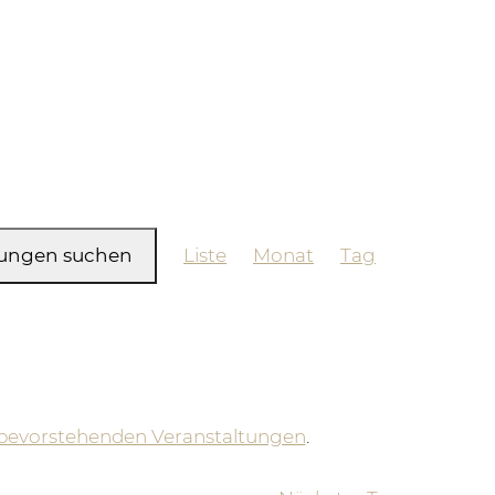
Veranstaltung
tungen suchen
Liste
Monat
Tag
Ansichten-
Navigation
bevorstehenden Veranstaltungen
.