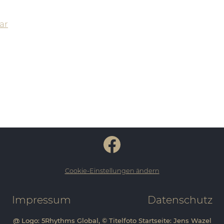
ar
Cookie-Einstellungen ändern
Impressum
Datenschutz
@ Logo: 5Rhythms Global, © Titelfoto Startseite: Jens Wazel