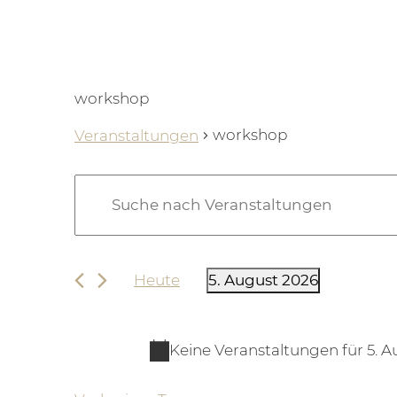
workshop
workshop
Veranstaltungen
Veranstaltungen für 5. 
Veranstaltungen
Bitte
Suche
Schlüsselwort
eingeben.
und
Suche
Ansichten,
Heute
5. August 2026
nach
Datum
Navigation
Veranstaltungen
wählen.
Schlüsselwort.
Keine Veranstaltungen für 5. 