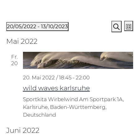
Veranstaltungen
Verans
Ve
20/05/2022
 - 
13/10/2023
Liste
An
Suche
Suche
Datum
Mai 2022
Na
und
wählen.
Ansich
Fr.
Naviga
20
20. Mai 2022 / 18:45
-
22:00
wild waves karlsruhe
Sportkita Wirbelwind
Am Sportpark 1A,
Karlsruhe, Baden-Württemberg,
Deutschland
Juni 2022