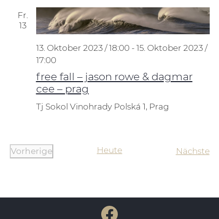
Fr.
13
13. Oktober 2023 / 18:00
-
15. Oktober 2023 /
17:00
free fall – jason rowe & dagmar
cee – prag
Tj Sokol Vinohrady
Polská 1, Prag
Heute
Ve
Vorherige
Nächste
Veranstaltungen