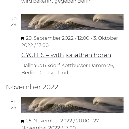
wird bekannt gegeben
Berlin
Do.
29
Hervorgehoben
29. September 2022 / 12:00
-
3. Oktober
2022 / 17:00
CYCLES – with jonathan horan
Ballhaus Rixdorf
Kottbusser Damm 76,
Berlin, Deutschland
November 2022
Fr.
25
Hervorgehoben
25. November 2022 / 20:00
-
27.
November 2022 / 17:00