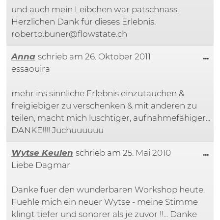
und auch mein Leibchen war patschnass.
Herzlichen Dank für dieses Erlebnis.
roberto.buner@flowstate.ch
Di
Anna
schrieb am
26. Oktober 2011
...
essaouira
mehr ins sinnliche Erlebnis einzutauchen &
freigiebiger zu verschenken & mit anderen zu
teilen, macht mich luschtiger, aufnahmefähiger...
DANKE!!!! Juchuuuuuu
Di
Wytse Keulen
schrieb am
25. Mai 2010
...
Liebe Dagmar
Danke fuer den wunderbaren Workshop heute.
Fuehle mich ein neuer Wytse - meine Stimme
klingt tiefer und sonorer als je zuvor !!... Danke