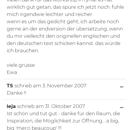
wirklich gut getan, das spüre ich jetzt noch. fühle
mich irgendwie leichter und reicher.
wenn es um das gedicht geht, ich arbeite noch
gerne an der endversion der übersetzung, wenn
du mir vielleicht den originellen englischen und
den deutschen text schicken kannst. das würde
ich brauchen.
viele grüsse
Ewa
Di
TS
schrieb am
3. November 2007
...
Danke !!
Di
leja
schrieb am
31. Oktober 2007
...
Ist schön und tut gut - danke für den Raum, die
Inspiration, die Möglichkeit zur Öffnung... a big,
big 'merci beaucoup' !!!