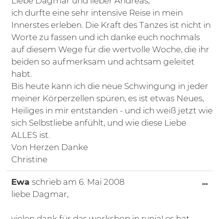
Liebe Dagmar und lieber Andreas,
ich durfte eine sehr intensive Reise in mein
Innerstes erleben. Die Kraft des Tanzes ist nicht in
Worte zu fassen und ich danke euch nochmals
auf diesem Wege für die wertvolle Woche, die ihr
beiden so aufmerksam und achtsam geleitet
habt.
Bis heute kann ich die neue Schwingung in jeder
meiner Körperzellen spüren, es ist etwas Neues,
Heiliges in mir entstanden - und ich weiß jetzt wie
sich Selbstliebe anfühlt, und wie diese Liebe
ALLES ist.
Von Herzen Danke
Christine
Di
Ewa
schrieb am
6. Mai 2008
...
liebe Dagmar,
vielen dank für das workshop in rynia! es hat