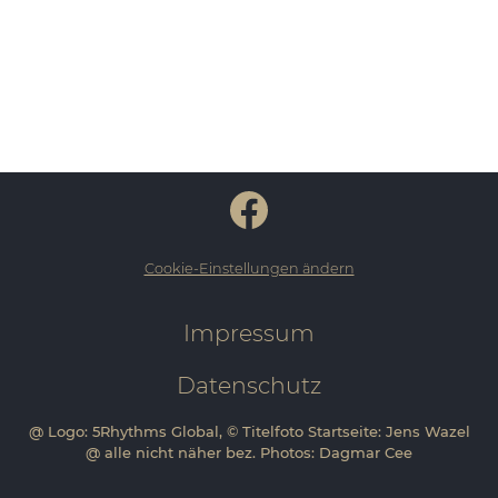
Cookie-Einstellungen ändern
Impressum
Datenschutz
@ Logo: 5Rhythms Global, © Titelfoto Startseite: Jens Wazel
@ alle nicht näher bez. Photos: Dagmar Cee