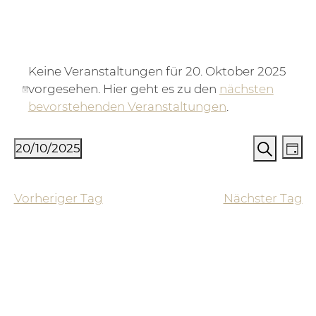
Veranstaltungen für 20. Oktober
Keine Veranstaltungen für 20. Oktober 2025
vorgesehen. Hier geht es zu den
nächsten
Hinweis
bevorstehenden Veranstaltungen
.
Verans
Ve
20/10/2025
Tag
An
Suche
Suche
Datum
Na
und
wählen.
Vorheriger Tag
Nächster Tag
Ansich
Naviga