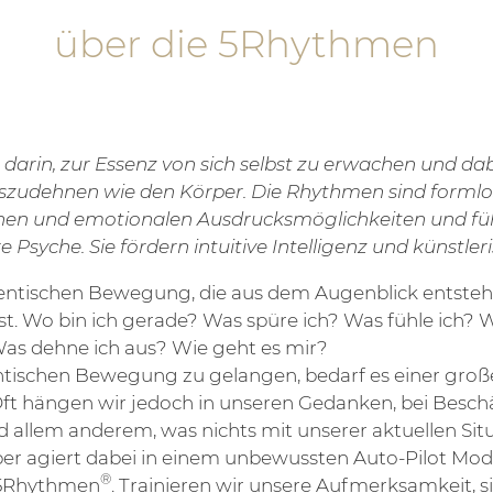
über die 5Rhythmen
 darin, zur Essenz von sich selbst zu erwachen und dabe
szudehnen wie den Körper. Die Rhythmen sind formlos
chen und emotionalen Ausdrucksmöglichkeiten und füh
syche. Sie fördern intuitive Intelligenz und künstleris
hentischen Bewegung, die aus dem Augenblick entsteht
st. Wo bin ich gerade? Was spüre ich? Was fühle ich?
Was dehne ich aus? Wie geht es mir?
entischen Bewegung zu gelangen, bedarf es einer gro
Oft hängen wir jedoch in unseren Gedanken, bei Bes
d allem anderem, was nichts mit unserer aktuellen Sit
per agiert dabei in einem unbewussten Auto-Pilot Mo
®
r 5Rhythmen
. Trainieren wir unsere Aufmerksamkeit, s