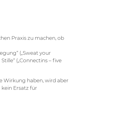
lichen Praxis zu machen, ob
egung“ („Sweat your
ille“ („Connectins – five
de Wirkung haben, wird aber
kein Ersatz für