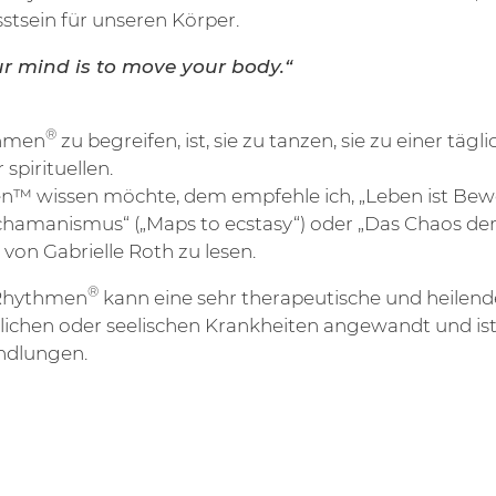
stsein für unseren Körper.
our mind is to move your body.“
®
thmen
zu begreifen, ist, sie zu tanzen, sie zu einer täg
spirituellen.
™ wissen möchte, dem empfehle ich, „Leben ist Bew
chamanismus“ („Maps to ecstasy“) oder „Das Chaos der St
 von Gabrielle Roth zu lesen.
®
5Rhythmen
kann eine sehr therapeutische und heilen
lichen oder seelischen Krankheiten angewandt und ist 
ndlungen.