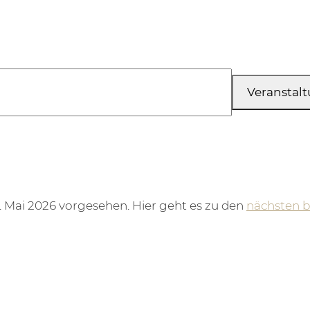
3. Mai 2026
Veranstal
. Mai 2026 vorgesehen. Hier geht es zu den
nächsten 
Hinweis