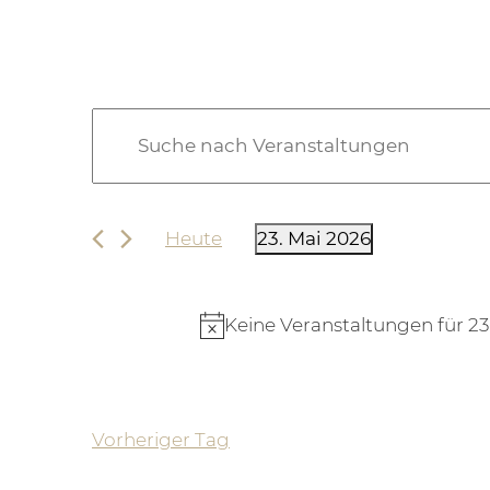
Veranstaltungen für 2
Veranstaltungen
Bitte
Suche
Schlüsselwort
eingeben.
und
Suche
Ansichten,
Heute
23. Mai 2026
nach
Datum
Navigation
Veranstaltungen
wählen.
Schlüsselwort.
Keine Veranstaltungen für 23
Vorheriger Tag