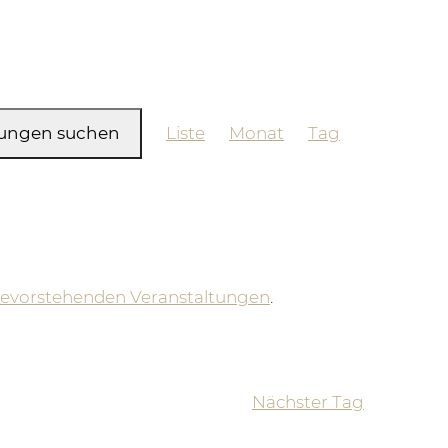
Veranstaltung
tungen suchen
Liste
Monat
Tag
Ansichten-
Navigation
bevorstehenden Veranstaltungen
.
Nächster Tag