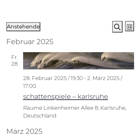
Veranstaltungen
Verans
Ve
Anstehende
Liste
An
Suche
Suche
Datum
Februar 2025
Na
und
wählen.
Ansich
Fr.
Naviga
28
28. Februar 2025 / 19:30
-
2. März 2025 /
17:00
schattenspiele – karlsruhe
Räume
Linkenheimer Allee 8, Karlsruhe,
Deutschland
März 2025