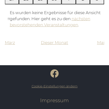
Veranstaltungen
Veranstaltungen
Veranstaltungen
Veranstaltungen
Veranstaltungen
Veranstaltu
Veran
Es wurden keine Ergebnisse für diese Ansicht
gefunden. Hier geht es zu den
nächsten
Hinweis
bevorstehenden Veranstaltungen
.
März
Dieser Monat
Mai
Cookie-Einstellungen ändern
Impressum