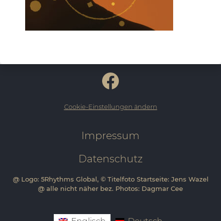
Cookie-Einstellungen ändern
Impressum
Datenschutz
@ Logo: 5Rhythms Global, © Titelfoto Startseite: Jens Wazel
@ alle nicht näher bez. Photos: Dagmar Cee
Englisch
Deutsch