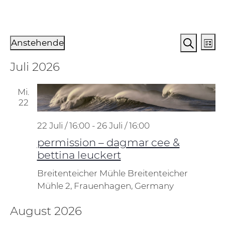
Veranstaltungen
Verans
Ve
Anstehende
Liste
An
Suche
Suche
Datum
Juli 2026
Na
und
wählen.
Ansich
Mi.
Naviga
22
22 Juli / 16:00
-
26 Juli / 16:00
permission – dagmar cee &
bettina leuckert
Breitenteicher Mühle
Breitenteicher
Mühle 2, Frauenhagen, Germany
August 2026