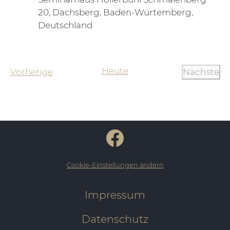
20, Dachsberg, Baden-Würtemberg,
Deutschland
Heute
Veranstaltungen
Vorherige
Nächste
Verans
Cookie-Einstellungen ändern
Impressum
Datenschutz