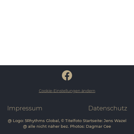
Cookie-Einstellungen ändern
Impressum
Datenschutz
@ Logo: 5Rhythms Global, © Titelfoto Startseite: Jens Wazel
@ alle nicht näher bez. Photos: Dagmar Cee