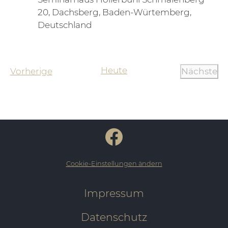
20, Dachsberg, Baden-Würtemberg,
Deutschland
Heute
Veranstaltungen
Vorherige
Nächste
Verans
Cookie-Einstellungen ändern
Impressum
Datenschutz