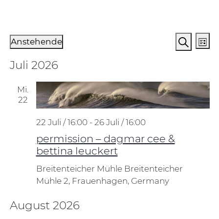
Veranstaltungen
Verans
Ve
Anstehende
Liste
An
Suche
Suche
Datum
Juli 2026
Na
und
wählen.
Ansich
Mi.
Naviga
22
22 Juli / 16:00
-
26 Juli / 16:00
permission – dagmar cee &
bettina leuckert
Breitenteicher Mühle
Breitenteicher
Mühle 2, Frauenhagen, Germany
August 2026